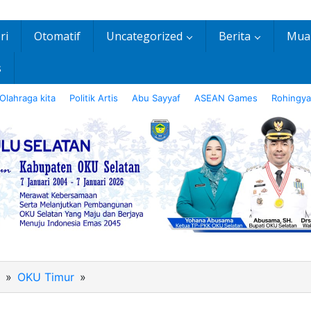
ri
Otomatif
Uncategorized
Berita
Mua
s
Olahraga kita
Politik Artis
Abu Sayyaf
ASEAN Games
Rohingya
»
OKU Timur
»
Kadin
PUTR
Tinjau