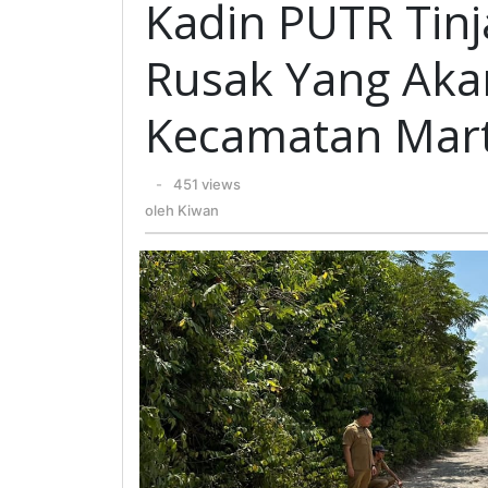
Kadin PUTR Tinja
Rusak Yang Akan
Kecamatan Mar
oleh
-
451 views
Kiwan
oleh
Kiwan