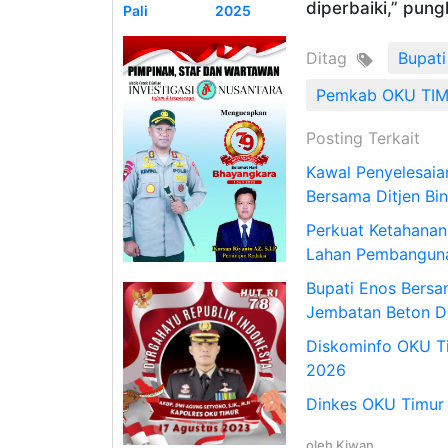
diperbaiki,” pun
Pali
2025
Ditag
Bupat
Pemkab OKU TI
Posting Terkait
Kawal Penyelesaia
Bersama Ditjen Bi
Perkuat Ketahanan
Lahan Pembangun
Bupati Enos Bers
Jembatan Beton D
Diskominfo OKU T
2026
Dinkes OKU Timur 
oleh
Kiwan