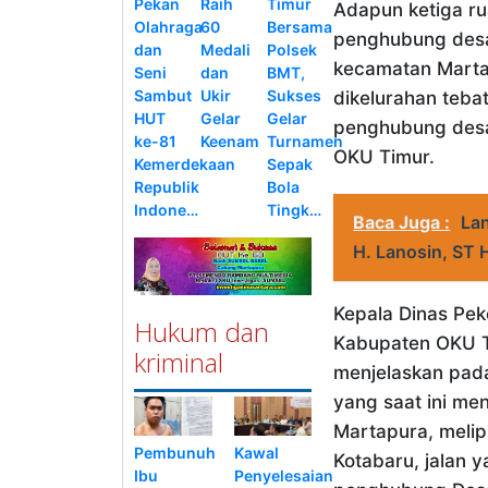
Pekan
Raih
Timur
Adapun ketiga rua
Olahraga
60
Bersama
penghubung desa
dan
Medali
Polsek
kecamatan Marta
Seni
dan
BMT,
Sambut
Ukir
Sukses
dikelurahan teba
HUT
Gelar
Gelar
penghubung desa
ke-81
Keenam
Turnamen
OKU Timur.
Kemerdekaan
Sepak
Republik
Bola
Indone…
Tingk…
Baca Juga :
Lan
H. Lanosin, ST
Kepala Dinas Pe
Hukum dan
Kabupaten OKU Ti
kriminal
menjelaskan pada
yang saat ini me
Martapura, melip
Pembunuh
Kawal
Kotabaru, jalan y
Ibu
Penyelesaian