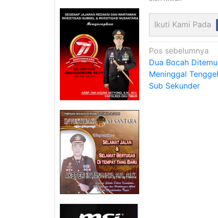
Ikuti Kami Pada
Navigasi
Pos sebelumnya
Dua Bocah Ditemu
pos
Meninggal Tenggel
Sub Sekunder