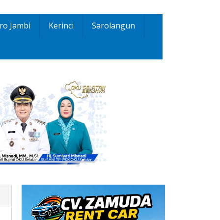
ro Jambi
Kerinci
Sarolangun