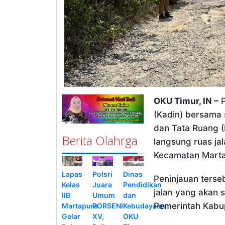
OKU Timur, IN –
P
(Kadin) bersama
dan Tata Ruang 
Berita Olahrga
langsung ruas ja
Kecamatan Marta
Lapas
Polsri
Dinas
Peninjauan terse
Kelas
Juara
Pendidikan
jalan yang akan 
IIB
Umum
dan
Pemerintah Kabu
Martapura
PORSENI
Kebudayaan
Gelar
XV,
OKU