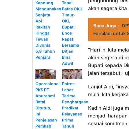
penghubung Desa
Kandung
Tapal
akan segera kita 
Mengunakan
Batas OKU
Senjata
Timur-
Api
OKI,
Baca Juga :
DP
Rakitan
Bupati
Hingga
Enos
Forsiladi untuk 
Tewas
Rapat
Divonis
Bersama
“Hari ini kita me
5,8 Tahun
Ditjen
Penjara
Bina
akan segera di pe
Adwil
Bupati kepada D
jalan tersebut,” u
Operasional
Polres
Lanjut Aldi, “ins
PKS PT.
Lahat
mulai kita kerja
Aburahmi
Terima
Batal
Penghargaan
Kadin Aldi juga 
Ditutup,
Predikat
Ini
Pelayanan
menjadi harapan 
Penjelasan
Prima
sesuai komitmen 
Pemkab
Tahun