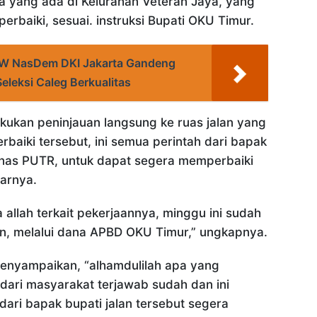
 yang ada di Kelurahan Veteran Jaya, yang
perbaiki, sesuai. instruksi Bupati OKU Timur.
W NasDem DKI Jakarta Gandeng
Seleksi Caleg Berkualitas
lakukan peninjauan langsung ke ruas jalan yang
rbaiki tersebut, ini semua perintah dari bapak
inas PUTR, untuk dapat segera memperbaiki
jarnya.
ya allah terkait pekerjaannya, minggu ini sudah
kan, melalui dana APBD OKU Timur,” ungkapnya.
menyampaikan, “alhamdulilah apa yang
dari masyarakat terjawab sudah dan ini
dari bapak bupati jalan tersebut segera