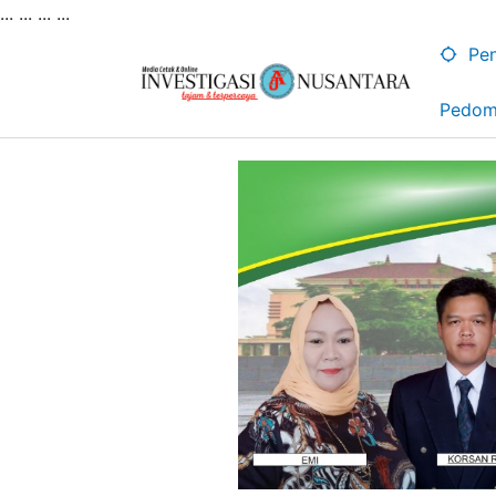
... ...
...
...
Lewati
ke
Pen
konten
Pedom