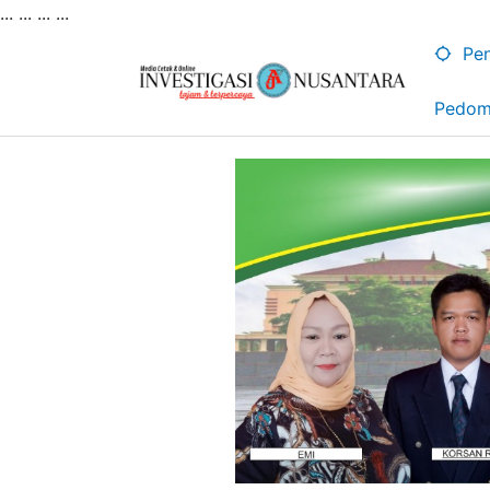
... ...
...
...
Lewati
ke
Pen
konten
Pedom