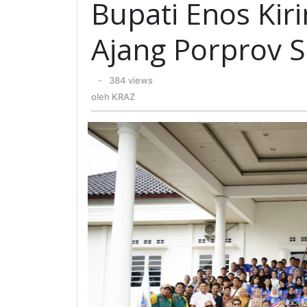
Bupati Enos Kir
Ajang Porprov 
oleh
-
384 views
KRAZ
oleh
KRAZ