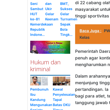
di 22 cabang ol
Seni
dan
BMT,
Sambut
Ukir
Sukses
masyarakat untuk
HUT
Gelar
Gelar
tinggi sportivitas
ke-81
Keenam
Turnamen
Kemerdekaan
Sepak
Republik
Bola
Baca Juga :
PW
Indone…
Tingk…
Kelas
Pemerintah Daer
penuh agar konti
Hukum dan
mengharumkan na
kriminal
Dalam arahannya
menjunjung tinggi
pertandingan. I
Pembunuh
Kawal
Ibu
Penyelesaian
bagi para atlet, 
Kandung
Tapal
tanggung jawab 
Mengunakan
Batas OKU
Senjata
Timur-