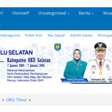
ri
Otomatif
Uncategorized
Berita
Mua
s
Olahraga kita
Politik Artis
Abu Sayyaf
ASEAN Games
Rohingya
»
OKU Timur
»
Bupati
Enos
Kirim