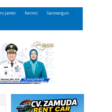
ro Jambi
Kerinci
Sarolangun