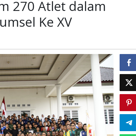
im 270 Atlet dalam
270
Atlet
Sumsel Ke XV
dalam
Ajang
Porprov
Sumsel
Ke
XV