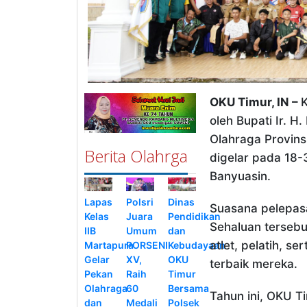
OKU Timur, IN –
oleh Bupati Ir. H
Olahraga Provins
Berita Olahrga
digelar pada 18-
Banyuasin.
Lapas
Polsri
Dinas
Suasana pelepas
Kelas
Juara
Pendidikan
Sehaluan terseb
IIB
Umum
dan
atlet, pelatih, 
Martapura
PORSENI
Kebudayaan
Gelar
XV,
OKU
terbaik mereka.
Pekan
Raih
Timur
Olahraga
60
Bersama
Tahun ini, OKU T
dan
Medali
Polsek