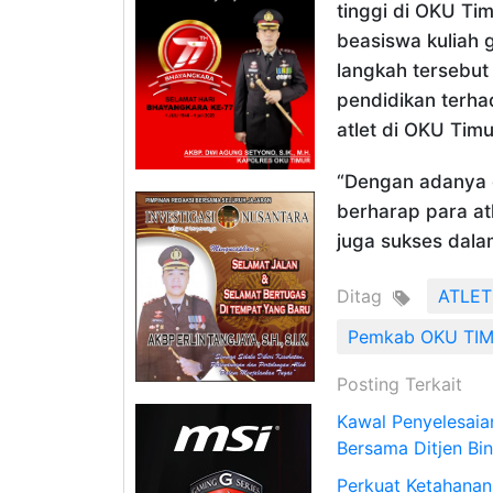
tinggi di OKU T
beasiswa kuliah g
langkah tersebu
pendidikan terh
atlet di OKU Timu
“Dengan adanya d
berharap para atl
juga sukses dala
Ditag
ATLET
Pemkab OKU TI
Posting Terkait
Kawal Penyelesaia
Bersama Ditjen Bi
Perkuat Ketahanan