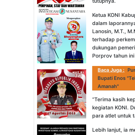
tutupnya.
Ketua KONI Kabup
dalam laporannya
Lanosin, M.T., M
terhadap perkemb
dukungan pemeri
Porprov tahun ini
Baca Juga :
Pu
Bupati Enos "Te
Amanah"
“Terima kasih ke
kegiatan KONI. D
para atlet untuk 
Lebih lanjut, i