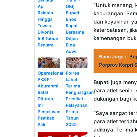
“Untuk menang, k
Api
OKI,
Rakitan
Bupati
kecurangan. Sem
Hingga
Enos
dan keyakinan y
Tewas
Rapat
keterbatasan, ji
Divonis
Bersama
kemenangan bukan
5,8 Tahun
Ditjen
Penjara
Bina
Adwil
Baca Juga :
Bup
Porprov Korpri
Operasional
Polres
PKS PT.
Lahat
Bupati juga meny
Aburahmi
Terima
para atlet senio
Batal
Penghargaan
dukungan bagi ko
Ditutup,
Predikat
Ini
Pelayanan
Penjelasan
Prima
“Saya sangat ter
Pemkab
Tahun
para atlet terda
Pali
2025
adiknya. Terima 