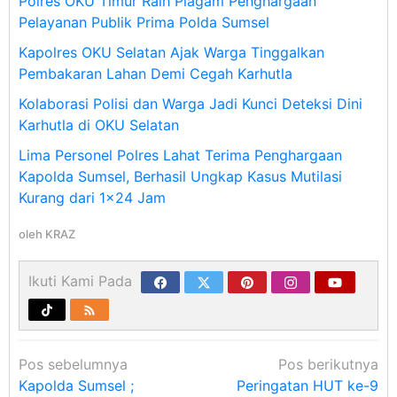
Polres OKU Timur Raih Piagam Penghargaan
Pelayanan Publik Prima Polda Sumsel
Kapolres OKU Selatan Ajak Warga Tinggalkan
Pembakaran Lahan Demi Cegah Karhutla
Kolaborasi Polisi dan Warga Jadi Kunci Deteksi Dini
Karhutla di OKU Selatan
Lima Personel Polres Lahat Terima Penghargaan
Kapolda Sumsel, Berhasil Ungkap Kasus Mutilasi
Kurang dari 1×24 Jam
oleh
KRAZ
Ikuti Kami Pada
Navigasi
Pos sebelumnya
Pos berikutnya
pos
Kapolda Sumsel ;
Peringatan HUT ke-9