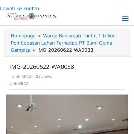
Lewati ke konten
Homepage
»
Warga Banjarsari Tuntut 1 Triliun
Pembebasan Lahan Terhadap PT Bumi Gema
Gempita
»
IMG-20260622-WA0038
IMG-20260622-WA0038
oleh
KRAZ
-
22 views
oleh
KRAZ