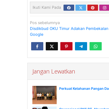
Ikuti Kami Pada
Navigasi
Pos sebelumnya
pos
Disdikbud OKU Timur Adakan Pembekalan 
Google
Jangan Lewatkan
Perkuat Ketahanan Pangan Da