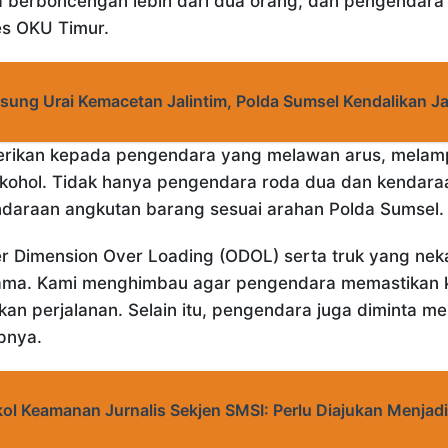
 berboncengan lebih dari dua orang, dan pengendara
es OKU Timur.
ung Urai Kemacetan Jalintim, Polda Sumsel Kendalikan Ja
diberikan kepada pengendara yang melawan arus, mela
kohol. Tidak hanya pengendara roda dua dan kendaraa
daraan angkutan barang sesuai arahan Polda Sumsel.
r Dimension Over Loading (ODOL) serta truk yang neka
tama. Kami menghimbau agar pengendara memastikan k
an perjalanan. Selain itu, pengendara juga diminta m
apnya.
ol Keamanan Jurnalis Sekjen SMSI: Perlu Diajukan Menjad