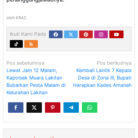
oleh
KRAZ
Ikuti Kami Pada
Navigasi
Pos sebelumnya
Pos berikutnya
pos
Lewat Jam 12 Malam,
Kembali Lantik 7 Kepala
Kapolsek Muara Lakitan
Desa di Zona III, Bupati
Bubarkan Pesta Malam di
Harapkan Kades Amanah
Kelurahan Lakitan