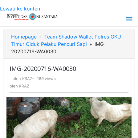
Lewati ke konten
Homepage
»
Team Shadow Wallet Polres OKU
Timur Ciduk Pelaku Pencuri Sapi
»
IMG-
20200716-WA0030
IMG-20200716-WA0030
oleh
KRAZ
-
169 views
oleh
KRAZ