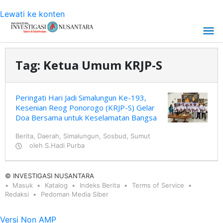
Lewati ke konten
Tag:
Ketua Umum KRJP-S
Peringati Hari Jadi Simalungun Ke-193,
Kesenian Reog Ponorogo (KRJP-S) Gelar
Doa Bersama untuk Keselamatan Bangsa
Berita
,
Daerah
,
Simalungun
,
Sosbud
,
Sumut
oleh
S.Hadi Purba
© INVESTIGASI NUSANTARA
Masuk
Katalog
Indeks Berita
Terms of Service
Redaksi
Pedoman Media Siber
Versi Non AMP