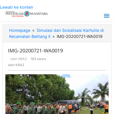
Lewati ke konten
Homepage
»
Simulasi dan Sosialisasi Karhutla di
Kecamatan Belitang II
»
IMG-20200721-WA0019
IMG-20200721-WA0019
oleh
KRAZ
-
183 views
oleh
KRAZ