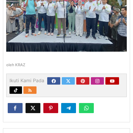
oleh
KRAZ
Ikuti Kami Pada