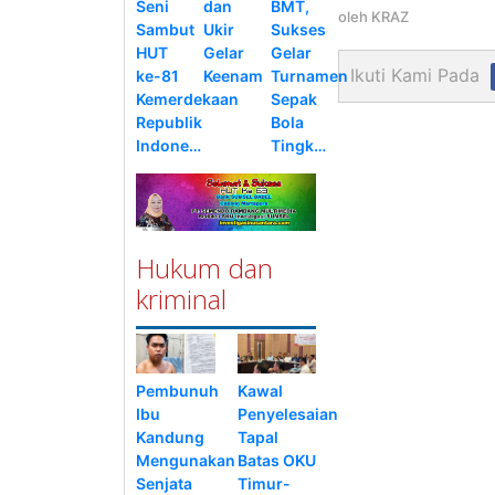
Seni
dan
BMT,
oleh
KRAZ
Sambut
Ukir
Sukses
HUT
Gelar
Gelar
Ikuti Kami Pada
ke-81
Keenam
Turnamen
Kemerdekaan
Sepak
Republik
Bola
Indone…
Tingk…
Hukum dan
kriminal
Pembunuh
Kawal
Ibu
Penyelesaian
Kandung
Tapal
Mengunakan
Batas OKU
Senjata
Timur-