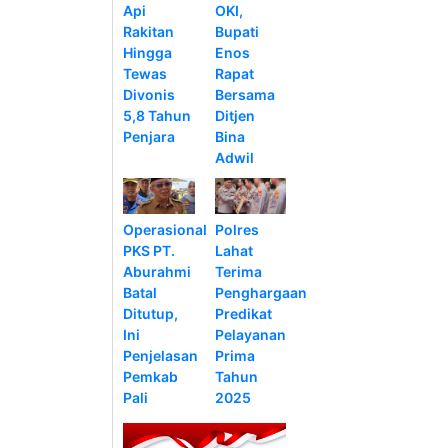
Api
OKI,
Rakitan
Bupati
Hingga
Enos
Tewas
Rapat
Divonis
Bersama
5,8 Tahun
Ditjen
Penjara
Bina
Adwil
Operasional
Polres
PKS PT.
Lahat
Aburahmi
Terima
Batal
Penghargaan
Ditutup,
Predikat
Ini
Pelayanan
Penjelasan
Prima
Pemkab
Tahun
Pali
2025