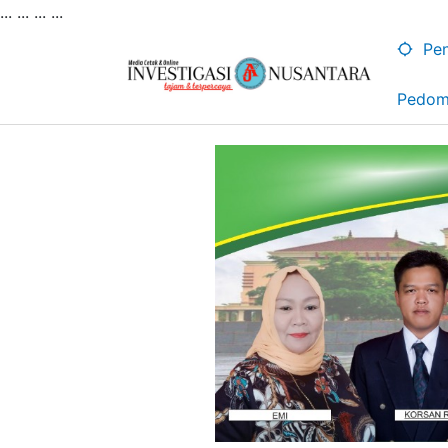
... ...
...
...
Lewati
ke
Pen
konten
Pedom