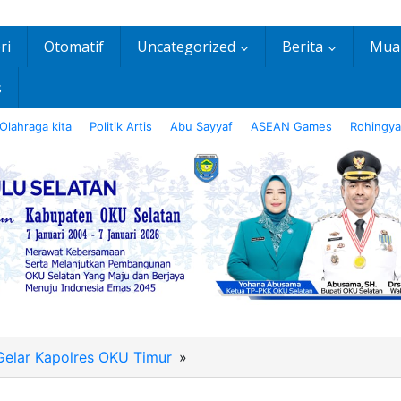
ri
Otomatif
Uncategorized
Berita
Mua
s
Olahraga kita
Politik Artis
Abu Sayyaf
ASEAN Games
Rohingya
elar Kapolres OKU Timur
»
IMG20200819151959