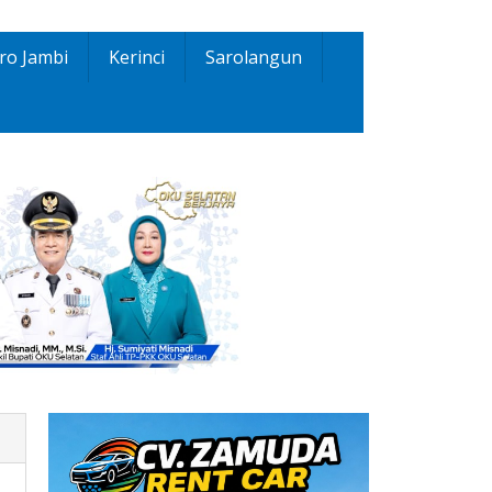
ro Jambi
Kerinci
Sarolangun