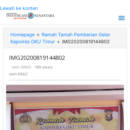
Lewati ke konten
Homepage
»
Ramah Tamah Pemberian Gelar
Kapolres OKU Timur
»
IMG20200819144802
IMG20200819144802
oleh
KRAZ
-
169 views
oleh
KRAZ