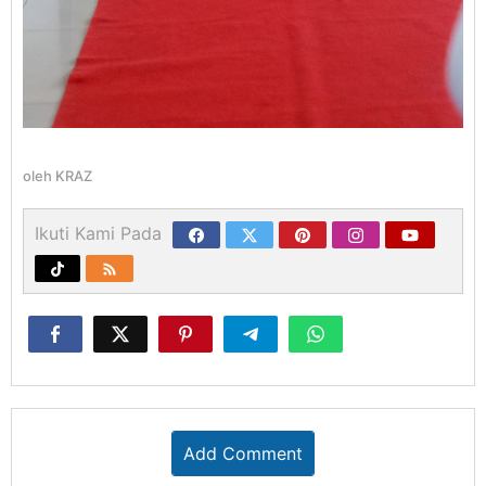
oleh
KRAZ
Ikuti Kami Pada
Add Comment