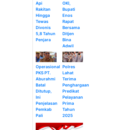
Api
OKI,
Rakitan
Bupati
Hingga
Enos
Tewas
Rapat
Divonis
Bersama
5,8 Tahun
Ditjen
Penjara
Bina
Adwil
Operasional
Polres
PKS PT.
Lahat
Aburahmi
Terima
Batal
Penghargaan
Ditutup,
Predikat
Ini
Pelayanan
Penjelasan
Prima
Pemkab
Tahun
Pali
2025