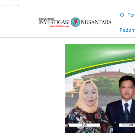
... ...
...
...
Lewati
ke
Pen
konten
Pedom