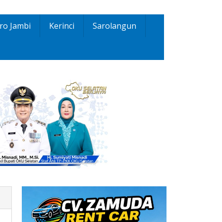
ro Jambi
Kerinci
Sarolangun
21806