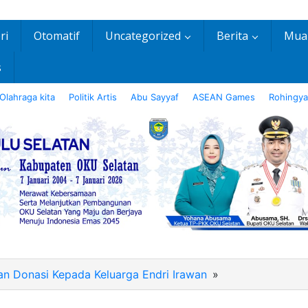
ri
Otomatif
Uncategorized
Berita
Mua
s
Olahraga kita
Politik Artis
Abu Sayyaf
ASEAN Games
Rohingya
an Donasi Kepada Keluarga Endri Irawan
»
IMG_20201101_2