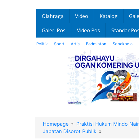
Olahraga
Video
Katalog
Gale
Galeri Pos
Video Pos
Standar Po
Politik
Sport
Artis
Badminton
Sepakbola
Homepage
»
Praktisi Hukum Mindo Nai
Jabatan Disorot Publik
»
IMG-
20260423-