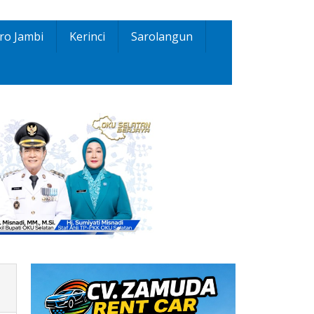
ro Jambi
Kerinci
Sarolangun