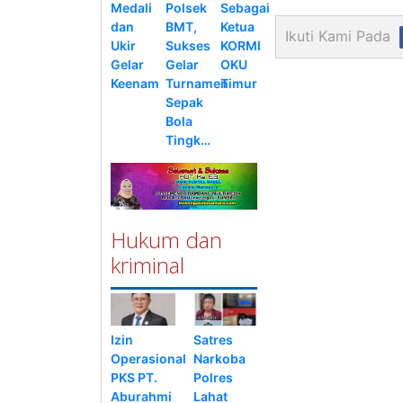
Medali
Polsek
Sebagai
dan
BMT,
Ketua
Ikuti Kami Pada
Ukir
Sukses
KORMI
Gelar
Gelar
OKU
Keenam
Turnamen
Timur
Sepak
Bola
Tingk…
Hukum dan
kriminal
Izin
Satres
Operasional
Narkoba
PKS PT.
Polres
Aburahmi
Lahat