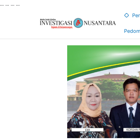
... ...
...
...
Lewati
ke
Pen
konten
Pedom