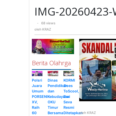
WA0097
IMG-20260423
oleh
-
68 views
KRAZ
oleh
KRAZ
Berita Olahrga
Polsri
Dinas
KORMI
Juara
Pendidikan
Goes
Umum
dan
ToScool,
PORSENI
Kebudayaan
Dwi
XV,
OKU
Seva
Raih
Timur
Resmi
oleh
KRAZ
60
Bersama
Ditetapkan