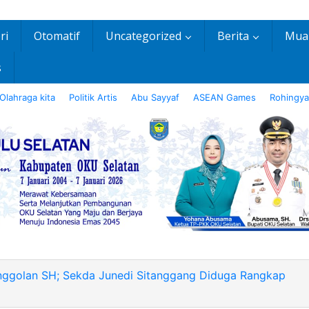
ri
Otomatif
Uncategorized
Berita
Mua
s
Olahraga kita
Politik Artis
Abu Sayyaf
ASEAN Games
Rohingya
nggolan SH; Sekda Junedi Sitanggang Diduga Rangkap