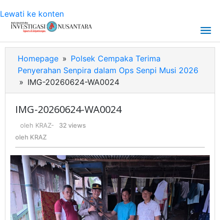
Lewati ke konten
Homepage
»
Polsek Cempaka Terima
Penyerahan Senpira dalam Ops Senpi Musi 2026
»
IMG-20260624-WA0024
IMG-20260624-WA0024
oleh
KRAZ
-
32 views
oleh
KRAZ