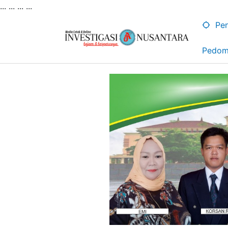
... ...
...
...
Lewati
ke
Pen
konten
Pedom