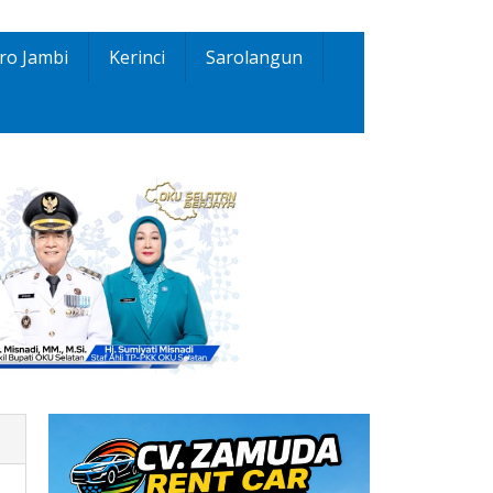
ro Jambi
Kerinci
Sarolangun
MG-
0200824-
A0031