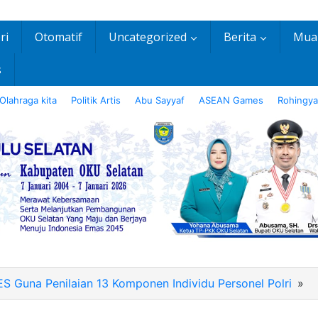
ri
Otomatif
Uncategorized
Berita
Mua
s
Olahraga kita
Politik Artis
Abu Sayyaf
ASEAN Games
Rohingya
 Guna Penilaian 13 Komponen Individu Personel Polri
»
I
2
W