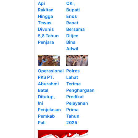
Api
OKI,
Rakitan
Bupati
Hingga
Enos
Tewas
Rapat
Divonis
Bersama
5,8 Tahun
Ditjen
Penjara
Bina
Adwil
Operasional
Polres
PKS PT.
Lahat
Aburahmi
Terima
Batal
Penghargaan
Ditutup,
Predikat
Ini
Pelayanan
Penjelasan
Prima
Pemkab
Tahun
Pali
2025