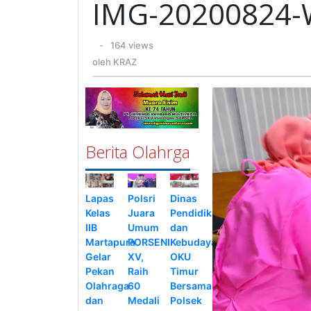
IMG-20200824
oleh
-
164 views
KRAZ
oleh
KRAZ
Berita Olahrga
Lapas
Polsri
Dinas
Kelas
Juara
Pendidikan
IIB
Umum
dan
Martapura
PORSENI
Kebudayaan
Gelar
XV,
OKU
Pekan
Raih
Timur
Olahraga
60
Bersama
dan
Medali
Polsek