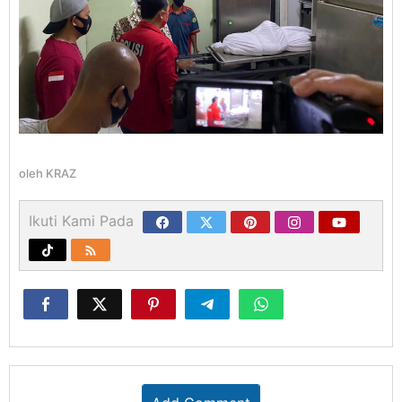
oleh
KRAZ
Ikuti Kami Pada