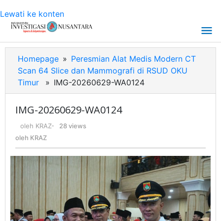
Lewati ke konten
Homepage
»
Peresmian Alat Medis Modern CT
Scan 64 Slice dan Mammografi di RSUD OKU
Timur
»
IMG-20260629-WA0124
IMG-20260629-WA0124
oleh
KRAZ
-
28 views
oleh
KRAZ