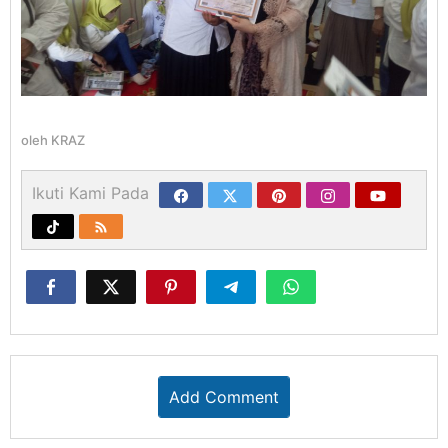
oleh
KRAZ
Ikuti Kami Pada
Add Comment