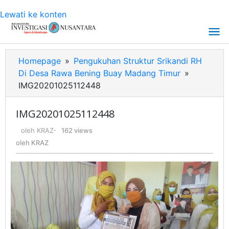
Lewati ke konten
Homepage
»
Pengukuhan Struktur Srikandi RH
Di Desa Rawa Bening Buay Madang Timur
»
IMG20201025112448
IMG20201025112448
oleh
KRAZ
-
162 views
oleh
KRAZ