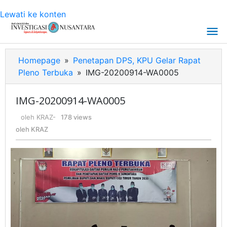
Lewati ke konten
Homepage
»
Penetapan DPS, KPU Gelar Rapat
Pleno Terbuka
»
IMG-20200914-WA0005
IMG-20200914-WA0005
oleh
KRAZ
-
178 views
oleh
KRAZ