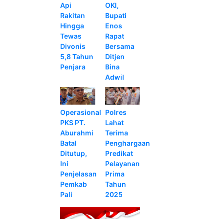
Api
OKI,
Rakitan
Bupati
Hingga
Enos
Tewas
Rapat
Divonis
Bersama
5,8 Tahun
Ditjen
Penjara
Bina
Adwil
Operasional
Polres
PKS PT.
Lahat
Aburahmi
Terima
Batal
Penghargaan
Ditutup,
Predikat
Ini
Pelayanan
Penjelasan
Prima
Pemkab
Tahun
Pali
2025