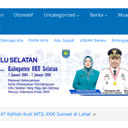
ri
Otomatif
Uncategorized
Berita
Mua
s
Olahraga kita
Politik Artis
Abu Sayyaf
ASEAN Games
Rohingya
7 Kafilah Ikuti MTQ XXXI Sumsel di Lahat
»
IMG-
20260622-
WA0027