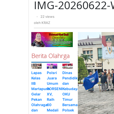
IMG-20260622
oleh
-
22 views
KRAZ
oleh
KRAZ
Berita Olahrga
Lapas
Polsri
Dinas
Kelas
Juara
Pendidikan
IIB
Umum
dan
Martapura
PORSENI
Kebudayaan
Gelar
XV,
OKU
Pekan
Raih
Timur
Olahraga
60
Bersama
dan
Medali
Polsek