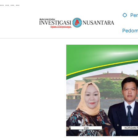
... ...
...
...
Lewati
ke
Pen
konten
Pedom