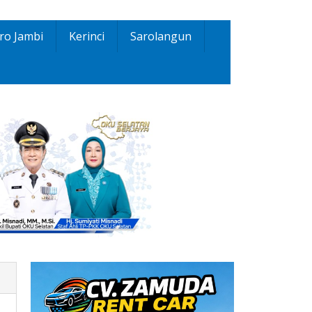
ro Jambi
Kerinci
Sarolangun