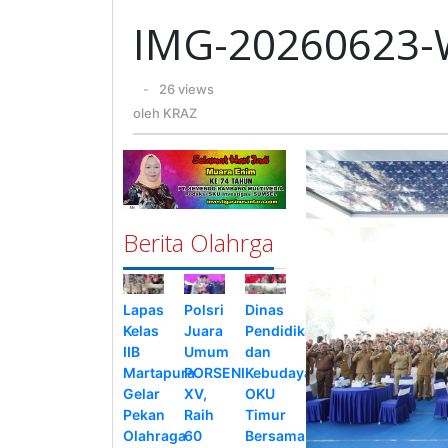
IMG-20260623
oleh
-
26 views
KRAZ
oleh
KRAZ
Berita Olahrga
Lapas
Polsri
Dinas
Kelas
Juara
Pendidikan
IIB
Umum
dan
Martapura
PORSENI
Kebudayaan
Gelar
XV,
OKU
Pekan
Raih
Timur
Olahraga
60
Bersama