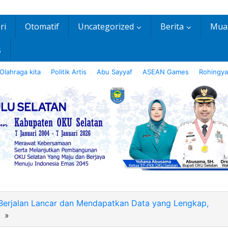
ri
Otomatif
Uncategorized
Berita
Mua
s
Olahraga kita
Politik Artis
Abu Sayyaf
ASEAN Games
Rohingya
Berjalan Lancar dan Mendapatkan Data yang Lengkap,
t
»
IMG-
20260623-