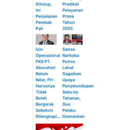
Ditutup,
Predikat
Ini
Pelayanan
Penjelasan
Prima
Pemkab
Tahun
Pali
2025
Izin
Satres
Operasional
Narkoba
PKS PT.
Polres
Aburahmi
Lahat
Belum
Gagalkan
Kelar, FH :
Upaya
Harusnya
Penyelundupan
Tidak
Sabu ke
Boleh
Tahanan,
Bergerak
Dua
Sebelum
Pelaku
Dilengkapi…
Diamankan