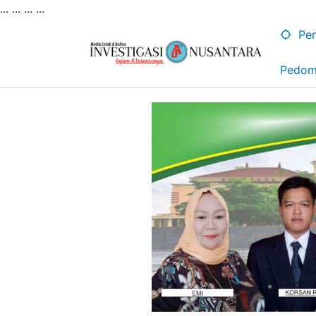
... ...
...
...
Lewati
ke
Pen
konten
Pedom