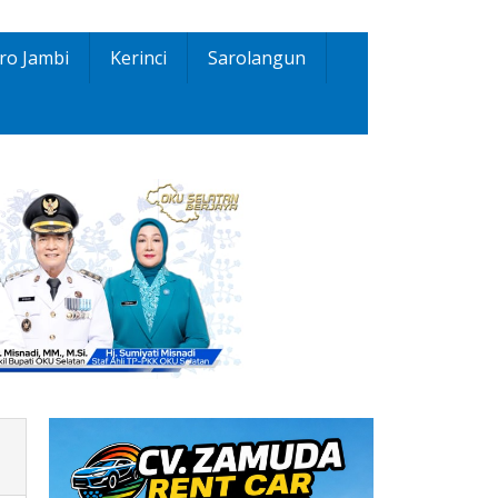
ro Jambi
Kerinci
Sarolangun