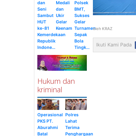
dan
Medali
Polsek
Seni
dan
BMT,
Sambut
Ukir
Sukses
HUT
Gelar
Gelar
ke-81
Keenam
Turnamen
oleh
KRAZ
Kemerdekaan
Sepak
Republik
Bola
Ikuti Kami Pada
Indone…
Tingk…
Hukum dan
kriminal
Operasional
Polres
PKS PT.
Lahat
Aburahmi
Terima
Batal
Penghargaan