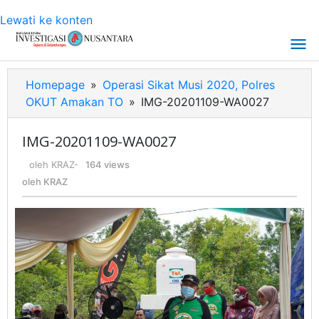
Lewati ke konten
Homepage
»
Operasi Sikat Musi 2020, Polres
OKUT Amakan TO
»
IMG-20201109-WA0027
IMG-20201109-WA0027
oleh
KRAZ
-
164 views
oleh
KRAZ