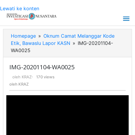
Lewati ke konten
Homepage
»
Oknum Camat Melanggar Kode
Etik, Bawaslu Lapor KASN
»
IMG-20201104-
WA0025
IMG-20201104-WA0025
oleh
KRAZ
-
170 views
oleh
KRAZ