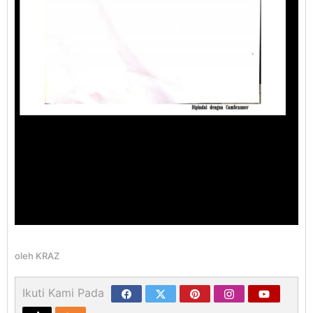
oleh
KRAZ
Ikuti Kami Pada