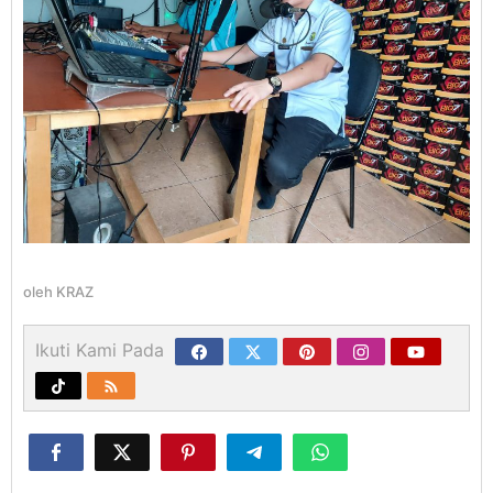
oleh
KRAZ
Ikuti Kami Pada