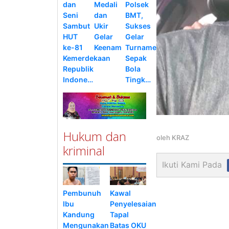
dan
Medali
Polsek
Seni
dan
BMT,
Sambut
Ukir
Sukses
HUT
Gelar
Gelar
ke-81
Keenam
Turnamen
Kemerdekaan
Sepak
Republik
Bola
Indone…
Tingk…
Hukum dan
oleh
KRAZ
kriminal
Ikuti Kami Pada
Pembunuh
Kawal
Ibu
Penyelesaian
Kandung
Tapal
Mengunakan
Batas OKU