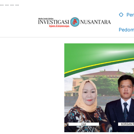
... ...
...
...
Lewati
ke
Pen
konten
Pedom