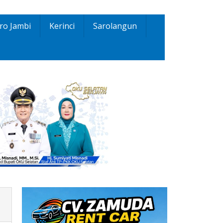
ro Jambi
Kerinci
Sarolangun