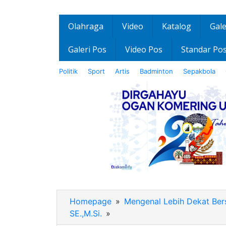
Olahraga
Video
Katalog
Gale
Galeri Pos
Video Pos
Standar Po
Politik
Sport
Artis
Badminton
Sepakbola
Homepage
»
Mengenal Lebih Dekat B
SE.,M.Si.
»
IMG-
20200728-