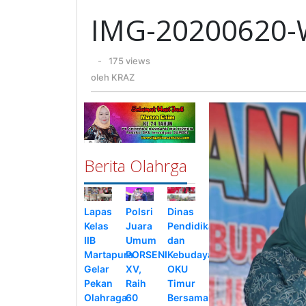
WA0019
IMG-20200620
oleh
-
175 views
KRAZ
oleh
KRAZ
Berita Olahrga
Lapas
Polsri
Dinas
Kelas
Juara
Pendidikan
IIB
Umum
dan
Martapura
PORSENI
Kebudayaan
Gelar
XV,
OKU
Pekan
Raih
Timur
Olahraga
60
Bersama