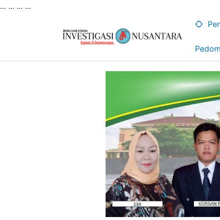
... ...
...
...
Lewati
ke
Pen
konten
Pedom