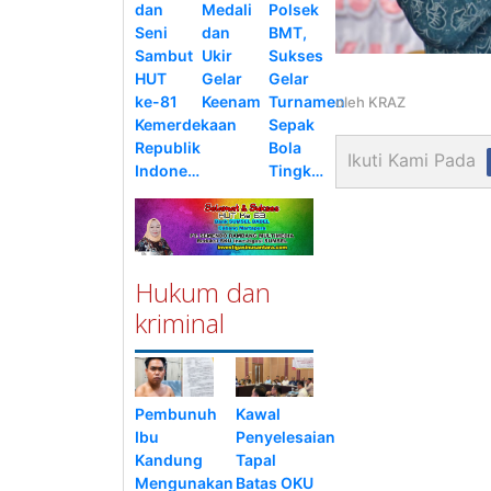
dan
Medali
Polsek
Seni
dan
BMT,
Sambut
Ukir
Sukses
HUT
Gelar
Gelar
ke-81
Keenam
Turnamen
oleh
KRAZ
Kemerdekaan
Sepak
Republik
Bola
Ikuti Kami Pada
Indone…
Tingk…
Hukum dan
kriminal
Pembunuh
Kawal
Ibu
Penyelesaian
Kandung
Tapal
Mengunakan
Batas OKU