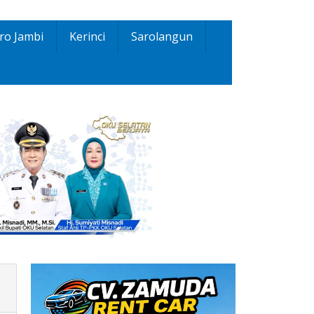
ro Jambi
Kerinci
Sarolangun