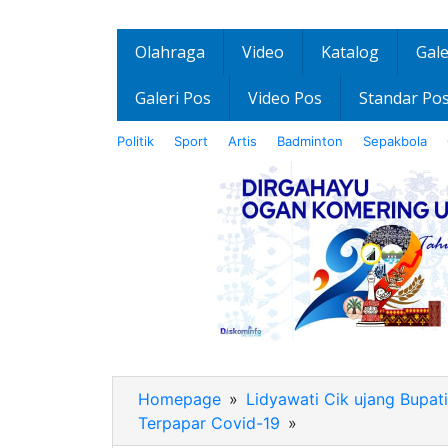
Olahraga
Video
Katalog
Gale
Galeri Pos
Video Pos
Standar Po
Politik
Sport
Artis
Badminton
Sepakbola
Homepage
»
Lidyawati Cik ujang Bupat
Terpapar Covid-19
»
IMG-
20200620-