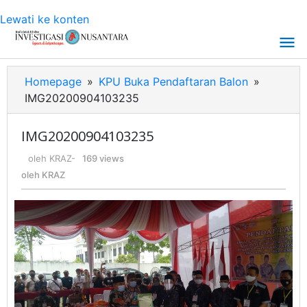
Lewati ke konten
Homepage
»
KPU Buka Pendaftaran Balon
»
IMG20200904103235
IMG20200904103235
oleh
KRAZ
-
169 views
oleh
KRAZ