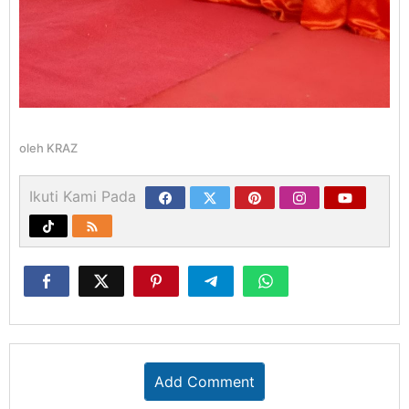
oleh
KRAZ
Ikuti Kami Pada
Add Comment