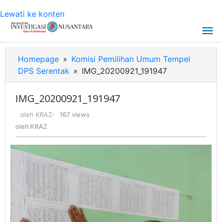
Lewati ke konten
Homepage
»
Komisi Pemilihan Umum Tempel
DPS Serentak
»
IMG_20200921_191947
IMG_20200921_191947
oleh
KRAZ
-
167 views
oleh
KRAZ