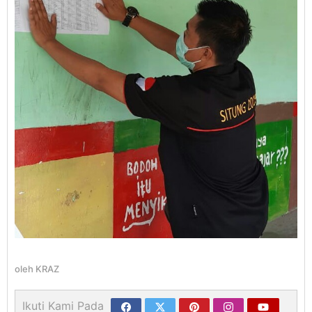
oleh
KRAZ
Ikuti Kami Pada