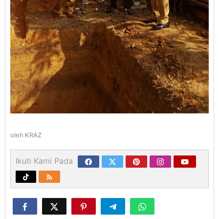
oleh
KRAZ
Ikuti Kami Pada