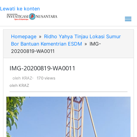
Lewati ke konten
Homepage
»
Ridho Yahya Tinjau Lokasi Sumur
Bor Bantuan Kementrian ESDM
»
IMG-
20200819-WA0011
IMG-20200819-WA0011
oleh
KRAZ
-
170 views
oleh
KRAZ