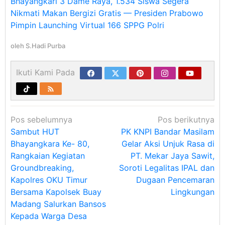
Bhayangkari 3 Dame Raya, 1.534 Siswa Segera
Nikmati Makan Bergizi Gratis — Presiden Prabowo
Pimpin Launching Virtual 166 SPPG Polri
oleh
S.Hadi Purba
Ikuti Kami Pada
Navigasi
Pos sebelumnya
Pos berikutnya
pos
Sambut HUT
PK KNPI Bandar Masilam
Bhayangkara Ke- 80,
Gelar Aksi Unjuk Rasa di
Rangkaian Kegiatan
PT. Mekar Jaya Sawit,
Groundbreaking,
Soroti Legalitas IPAL dan
Kapolres OKU Timur
Dugaan Pencemaran
Bersama Kapolsek Buay
Lingkungan
Madang Salurkan Bansos
Kepada Warga Desa