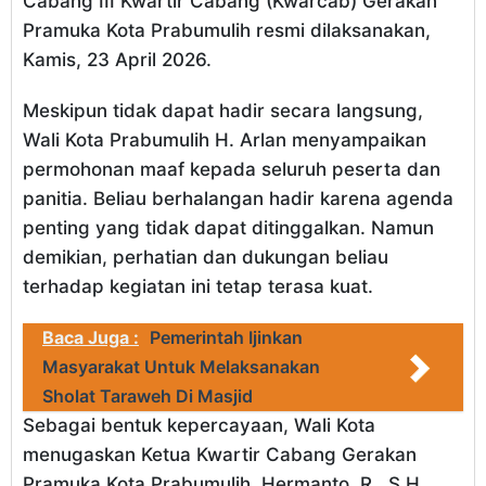
Cabang III Kwartir Cabang (Kwarcab) Gerakan
Pramuka Kota Prabumulih resmi dilaksanakan,
Kamis, 23 April 2026.
Meskipun tidak dapat hadir secara langsung,
Wali Kota Prabumulih H. Arlan menyampaikan
permohonan maaf kepada seluruh peserta dan
panitia. Beliau berhalangan hadir karena agenda
penting yang tidak dapat ditinggalkan. Namun
demikian, perhatian dan dukungan beliau
terhadap kegiatan ini tetap terasa kuat.
Baca Juga :
Pemerintah Ijinkan
Masyarakat Untuk Melaksanakan
Sholat Taraweh Di Masjid
Sebagai bentuk kepercayaan, Wali Kota
menugaskan Ketua Kwartir Cabang Gerakan
Pramuka Kota Prabumulih, Hermanto, R., S.H.,