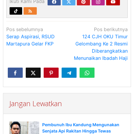
Ikuti Kami Pada
Navigasi
Pos sebelumnya
Pos berikutnya
pos
Serap Aspirasi, RSUD
124 CJH OKU Timur
Martapura Gelar FKP
Gelombang Ke 2 Resmi
Diberangkatkan
Menunaikan Ibadah Haji
Jangan Lewatkan
Pembunuh Ibu Kandung Mengunakan
Senjata Api Rakitan Hingga Tewas