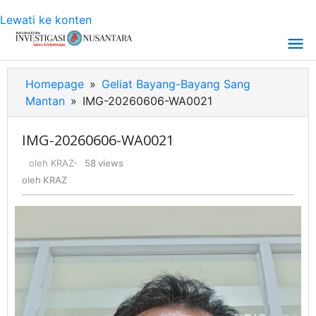
Lewati ke konten
Homepage
»
Geliat Bayang-Bayang Sang
Mantan
»
IMG-20260606-WA0021
IMG-20260606-WA0021
oleh
KRAZ
-
58 views
oleh
KRAZ