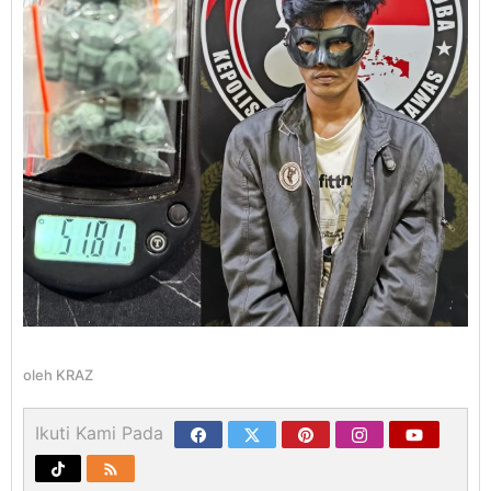
oleh
KRAZ
Ikuti Kami Pada