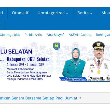
ri
Otomatif
Uncategorized
Berita
Mua
s
Olahraga kita
Politik Artis
Abu Sayyaf
ASEAN Games
Rohingya
atkan Senam Bersama Setiap Pagi Jum'at
»
IMG-
20200724-
WA0023