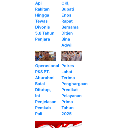
Api
OKI,
Rakitan
Bupati
Hingga
Enos
Tewas
Rapat
Divonis
Bersama
5,8 Tahun
Ditjen
Penjara
Bina
Adwil
Operasional
Polres
PKS PT.
Lahat
Aburahmi
Terima
Batal
Penghargaan
Ditutup,
Predikat
Ini
Pelayanan
Penjelasan
Prima
Pemkab
Tahun
Pali
2025