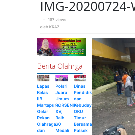
IMG-20200724
oleh
-
167 views
KRAZ
oleh
KRAZ
Berita Olahrga
Lapas
Polsri
Dinas
Kelas
Juara
Pendidikan
IIB
Umum
dan
Martapura
PORSENI
Kebudayaan
Gelar
XV,
OKU
Pekan
Raih
Timur
Olahraga
60
Bersama
dan
Medali
Polsek