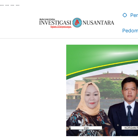
... ...
...
...
Lewati
ke
Pen
konten
Pedom