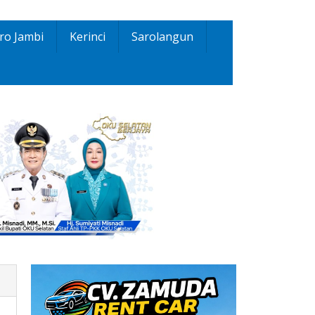
ro Jambi
Kerinci
Sarolangun