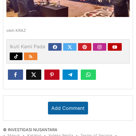
oleh
KRAZ
Ikuti Kami Pada
Add Comment
© INVESTIGASI NUSANTARA
Masuk
Katalog
Indeks Berita
Terms of Service