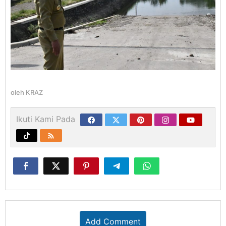
oleh
KRAZ
Ikuti Kami Pada
Add Comment