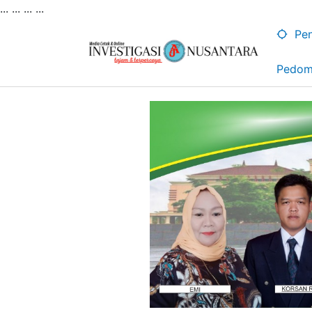
... ...
...
...
Lewati
ke
Pen
konten
Pedom