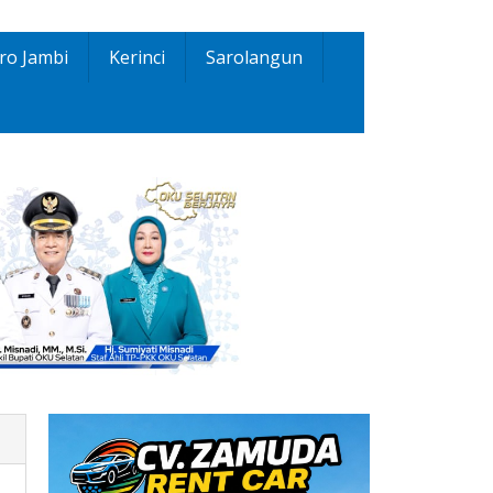
ro Jambi
Kerinci
Sarolangun
-