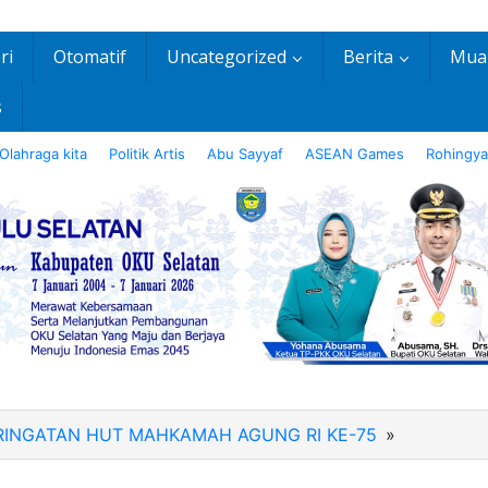
ri
Otomatif
Uncategorized
Berita
Mua
s
Olahraga kita
Politik Artis
Abu Sayyaf
ASEAN Games
Rohingya
ERINGATAN HUT MAHKAMAH AGUNG RI KE-75
»
IMG-
20200819
WA0064