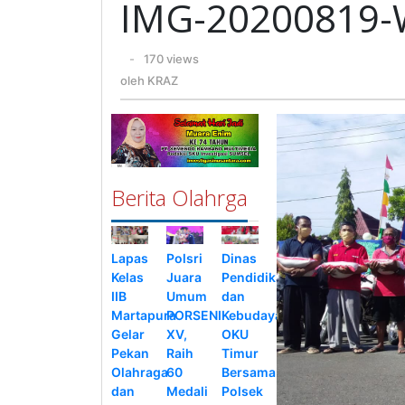
IMG-20200819
oleh
-
170 views
KRAZ
oleh
KRAZ
Berita Olahrga
Lapas
Polsri
Dinas
Kelas
Juara
Pendidikan
IIB
Umum
dan
Martapura
PORSENI
Kebudayaan
Gelar
XV,
OKU
Pekan
Raih
Timur
Olahraga
60
Bersama
dan
Medali
Polsek