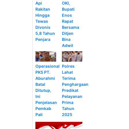
Api
OKI,
Rakitan
Bupati
Hingga
Enos
Tewas
Rapat
Divonis
Bersama
5,8 Tahun
Ditjen
Penjara
Bina
Adwil
Operasional
Polres
PKS PT.
Lahat
Aburahmi
Terima
Batal
Penghargaan
Ditutup,
Predikat
Ini
Pelayanan
Penjelasan
Prima
Pemkab
Tahun
Pali
2025