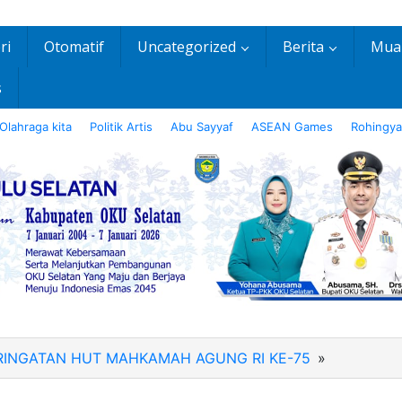
ri
Otomatif
Uncategorized
Berita
Mua
s
Olahraga kita
Politik Artis
Abu Sayyaf
ASEAN Games
Rohingya
ERINGATAN HUT MAHKAMAH AGUNG RI KE-75
»
IMG-
20200819
WA0060