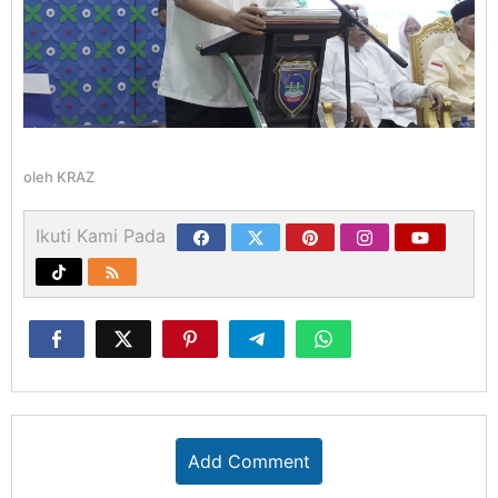
oleh
KRAZ
Ikuti Kami Pada
Add Comment